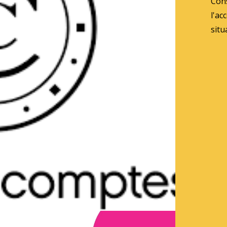
Con
l'a
situ