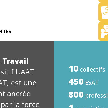
NTES
 Travail
10
collectifs
itif UAAT'
450
AT, est une
ESAT
t ancrée
800
profess
par la force
1