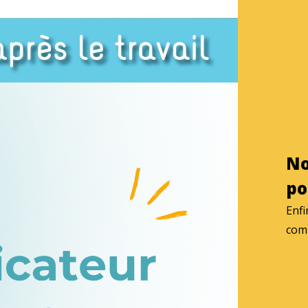
No
po
Enfi
com