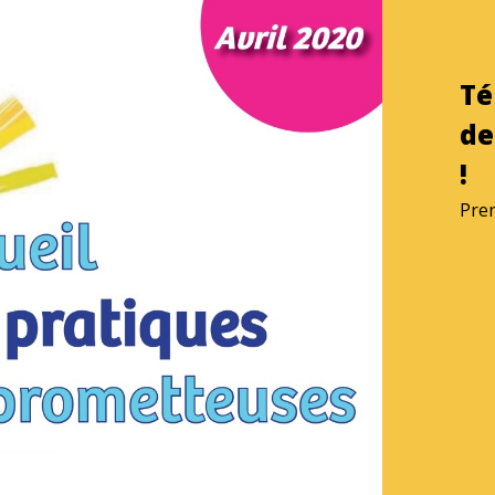
Té
de
!
Pren