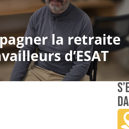
agner la retraite
availleurs d’ESAT
S’
DA